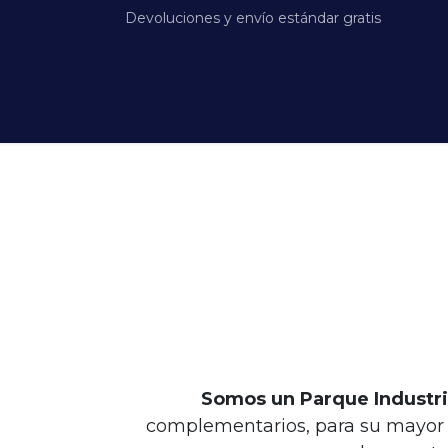
Devoluciones y envío estándar gratis
Home
Galería
Infraestructura
No
Somos un Parque Industri
complementarios, para su mayor e