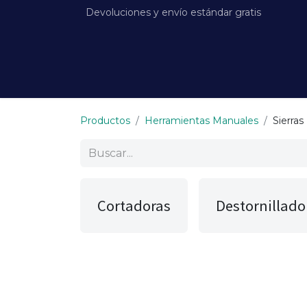
Devoluciones y envío estándar gratis
Home
Galería
Infraestructura
No
Productos
Herramientas Manuales
Sierras
Cortadoras
Destornillado