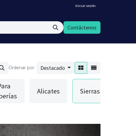
Iniciar sesión
Contáctenos
Destacado
Ordenar por:
Para
Alicates
Sierras
Comp
berías